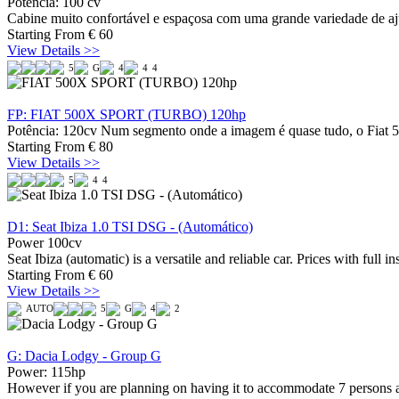
Potência: 100 cv
Cabine muito confortável e espaçosa com uma grande variedade de aj
Starting From
€
60
View Details >>
5
G
4
4
4
FP: FIAT 500X SPORT (TURBO) 120hp
Potência: 120cv Num segmento onde a imagem é quase tudo, o Fiat 50
Starting From
€
80
View Details >>
5
4
4
D1: Seat Ibiza 1.0 TSI DSG - (Automático)
Power 100cv
Seat Ibiza (automatic) is a versatile and reliable car. Prices with full 
Starting From
€
60
View Details >>
AUTO
5
G
4
2
G: Dacia Lodgy - Group G
Power: 115hp
However if you are planning on having it to accommodate 7 persons and