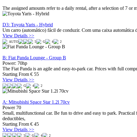
The assigned amounts refer to a daily rental, after a selection of 7 
D3: Toyota Yaris - Hybrid
Um carro (automático) fácil de conduzir. Com uma caixa automática d
View Details >>
AUTO
5
G
4
2
B: Fiat Panda Lounge - Group B
Power: 70hp
The Fiat Panda is an agile and easy-to-park car. Prices with full com
Starting From
€
55
View Details >>
G
4
2
A: Mitsubishi Space Star 1.2l 70cv
Power 70
Small, multifunctional car. Be fun to drive and easy to park. Practica
deductibles,
Starting From
€
45
View Details >>
5
G
4
2