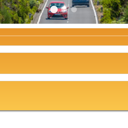
Rent a car in Porto
Rent a car in Madeira
Rent a car in Madeira & Por