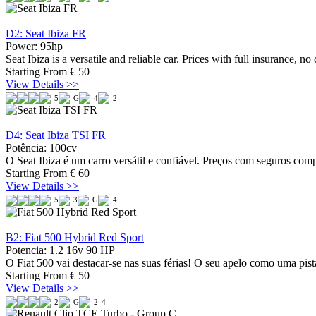
D2: Seat Ibiza FR
Power: 95hp
Seat Ibiza is a versatile and reliable car. Prices with full insurance, n
Starting From
€
50
View Details >>
5
G
4
2
D4: Seat Ibiza TSI FR
Potência: 100cv
O Seat Ibiza é um carro versátil e confiável. Preços com seguros com
Starting From
€
60
View Details >>
5
3
G
4
B2: Fiat 500 Hybrid Red Sport
Potencia: 1.2 16v 90 HP
O Fiat 500 vai destacar-se nas suas férias! O seu apelo como uma pis
Starting From
€
50
View Details >>
2
G
2
4