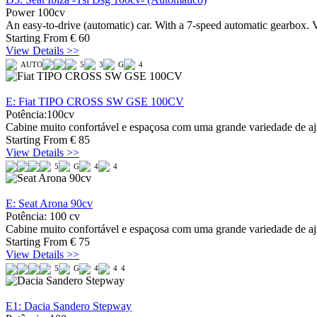
Power 100cv
An easy-to-drive (automatic) car. With a 7-speed automatic gearbox. V
Starting From
€
60
View Details >>
AUTO
5
3
G
4
E: Fiat TIPO CROSS SW GSE 100CV
Potência:100cv
Cabine muito confortável e espaçosa com uma grande variedade de aj
Starting From
€
85
View Details >>
5
G
4
4
E: Seat Arona 90cv
Potência: 100 cv
Cabine muito confortável e espaçosa com uma grande variedade de aj
Starting From
€
75
View Details >>
5
G
4
4
4
E1: Dacia Sandero Stepway