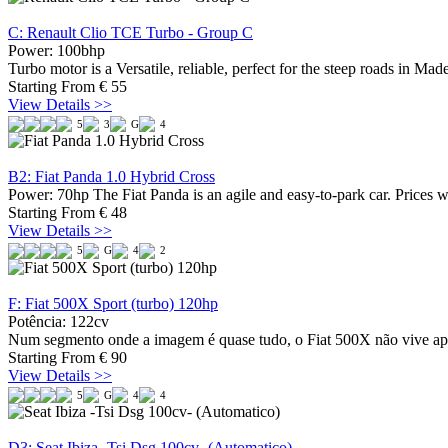
C: Renault Clio TCE Turbo - Group C
Power: 100bhp
Turbo motor is a Versatile, reliable, perfect for the steep roads in M
Starting From
€
55
View Details >>
5
3
G
4
B2: Fiat Panda 1.0 Hybrid Cross
Power: 70hp The Fiat Panda is an agile and easy-to-park car. Prices w
Starting From
€
48
View Details >>
5
G
4
2
F: Fiat 500X Sport (turbo) 120hp
Potência: 122cv
Num segmento onde a imagem é quase tudo, o Fiat 500X não vive apen
Starting From
€
90
View Details >>
5
G
4
4
D3: Seat Ibiza -Tsi Dsg 100cv- (Automatico)