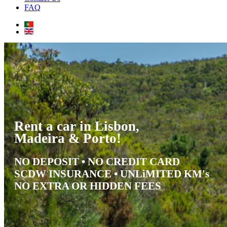
FAQ
Rent a car in Lisbon,
Rent a car in Lisbon,
Madeira & Porto!
New office in Porto!
Madeira & Porto!
NO DEPOSIT • NO CREDIT CARD
We arE NOW IN Porto Airport
Rent your car in Lisbon
SCDW INSURANCE • UNLiMITED KM's
and PORTO city center!
Madeira island and porto!
NO EXTRA OR HIDDEN FEES