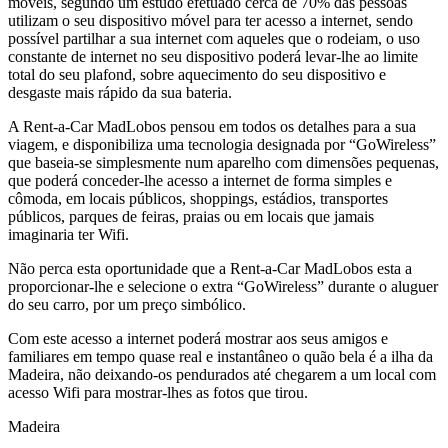
móveis, segundo um estudo efetuado cerca de 70% das pessoas
utilizam o seu dispositivo móvel para ter acesso a internet, sendo
possível partilhar a sua internet com aqueles que o rodeiam, o uso
constante de internet no seu dispositivo poderá levar-lhe ao limite
total do seu plafond, sobre aquecimento do seu dispositivo e
desgaste mais rápido da sua bateria.
A Rent-a-Car MadLobos pensou em todos os detalhes para a sua
viagem, e disponibiliza uma tecnologia designada por “GoWireless”
que baseia-se simplesmente num aparelho com dimensões pequenas,
que poderá conceder-lhe acesso a internet de forma simples e
cômoda, em locais públicos, shoppings, estádios, transportes
públicos, parques de feiras, praias ou em locais que jamais
imaginaria ter Wifi.
Não perca esta oportunidade que a Rent-a-Car MadLobos esta a
proporcionar-lhe e selecione o extra “GoWireless” durante o aluguer
do seu carro, por um preço simbólico.
Com este acesso a internet poderá mostrar aos seus amigos e
familiares em tempo quase real e instantâneo o quão bela é a ilha da
Madeira, não deixando-os pendurados até chegarem a um local com
acesso Wifi para mostrar-lhes as fotos que tirou.
Madeira