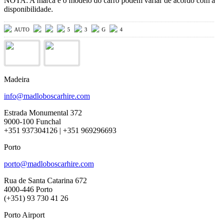
NOTA: A marca e o modelo do carro podem variar de acordo com a
disponibilidade.
AUTO
5
3
G
4
Madeira
info@madloboscarhire.com
Estrada Monumental 372
9000-100 Funchal
+351 937304126 | +351 969296693
Porto
porto@madloboscarhire.com
Rua de Santa Catarina 672
4000-446 Porto
(+351) 93 730 41 26
Porto Airport